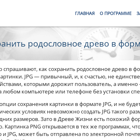
ГЛАВНАЯ
О ПРОГРАММЕ
З
ранить родословное древо в форм
 спрашивают, как сохранить родословное древо в фо
картинки. JPG — привычный, и, к счастью, не единст
йствами, которыми дорожит пользователь, а именно 
а любом компьютере или телефоне без установки сп
 опции сохранения картинки в формате JPG, и не буд
ических условиях невозможно создать JPG такого раз
дних размеров. Зато в Древе Жизни есть похожий фор
. Картинка PNG открывается в тех же программах, что
о и JPG, может быть отправлена по электронной почте