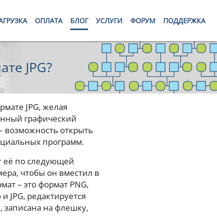
АГРУЗКА
ОПЛАТА
БЛОГ
УСЛУГИ
ФОРУМ
ПОДДЕРЖКА
ате JPG?
рмате JPG, желая
венный графический
– возможность открыть
ециальных программ.
ет её по следующей
мера, чтобы он вместил в
мат – это формат PNG,
 и JPG, редактируется
, записана на флешку,