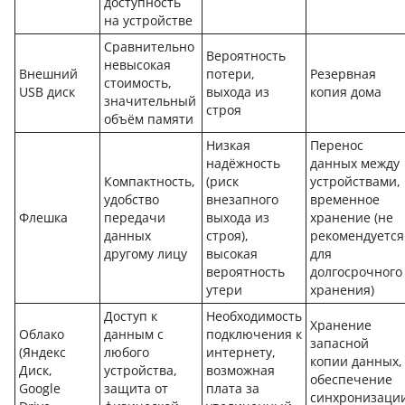
доступность
на устройстве
Сравнительно
Вероятность
невысокая
Внешний
потери,
Резервная
стоимость,
USB диск
выхода из
копия дома
значительный
строя
объём памяти
Низкая
Перенос
надёжность
данных между
Компактность,
(риск
устройствами,
удобство
внезапного
временное
Флешка
передачи
выхода из
хранение (не
данных
строя),
рекомендуется
другому лицу
высокая
для
вероятность
долгосрочного
утери
хранения)
Доступ к
Необходимость
Хранение
Облако
данным с
подключения к
запасной
(Яндекс
любого
интернету,
копии данных,
Диск,
устройства,
возможная
обеспечение
Google
защита от
плата за
синхронизаци