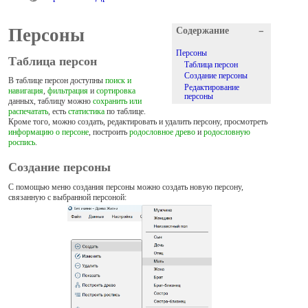
Персоны
Содержание
−
Персоны
Таблица персон
Таблица персон
Создание персоны
В таблице персон доступны
поиск и
Редактирование
навигация
,
фильтрация
и
сортировка
персоны
данных, таблицу можно
сохранить или
распечатать
, есть
статистика
по таблице.
Кроме того, можно создать, редактировать и удалить персону, просмотреть
информацию о персоне
, построить
родословное древо
и
родословную
роспись
.
Создание персоны
С помощью меню создания персоны можно создать новую персону,
связанную с выбранной персоной: