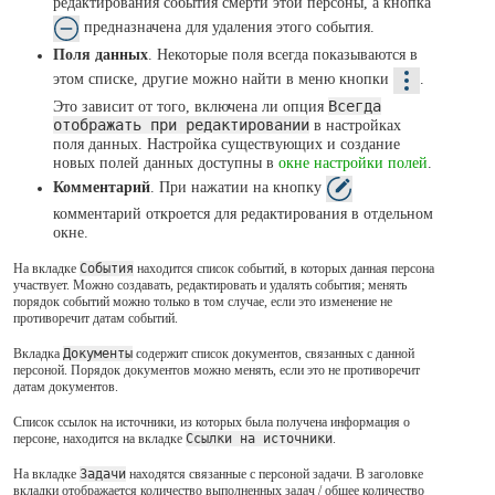
редактирования события смерти этой персоны, а кнопка
предназначена для удаления этого события.
Поля данных
. Некоторые поля всегда показываются в
этом списке, другие можно найти в меню кнопки
.
Это зависит от того, включена ли опция
Всегда
отображать при редактировании
в настройках
поля данных. Настройка существующих и создание
новых полей данных доступны в
окне настройки полей
.
Комментарий
. При нажатии на кнопку
комментарий откроется для редактирования в отдельном
окне.
На вкладке
События
находится список событий, в которых данная персона
участвует. Можно создавать, редактировать и удалять события; менять
порядок событий можно только в том случае, если это изменение не
противоречит датам событий.
Вкладка
Документы
содержит список документов, связанных с данной
персоной. Порядок документов можно менять, если это не противоречит
датам документов.
Список ссылок на источники, из которых была получена информация о
персоне, находится на вкладке
Ссылки на источники
.
На вкладке
Задачи
находятся связанные с персоной задачи. В заголовке
вкладки отображается количество выполненных задач / общее количество