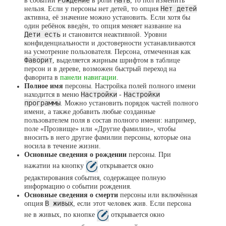
нельзя. Если у персоны нет детей, то опция
Нет детей
активна, её значение можно установить. Если хотя бы
один ребёнок введён, то опция меняет название на
Дети есть
и становится неактивной. Уровни
конфиденциальности и достоверности устанавливаются
на усмотрение пользователя. Персона, отмеченная как
Фаворит
, выделяется жирным шрифтом в таблице
персон и в дереве, возможен быстрый переход на
фаворита в
панели навигации
.
Полное имя
персоны. Настройка полей полного имени
находится в меню
Настройки
-
Настройки
программы
. Можно установить порядок частей полного
имени, а также добавить любые созданные
пользователем поля в состав полного имени: например,
поле «Прозвище» или «Другие фамилии», чтобы
вносить в него другие фамилии персоны, которые она
носила в течение жизни.
Основные сведения о рождении
персоны. При
нажатии на кнопку
открывается окно
редактирования события, содержащее полную
информацию о событии рождения.
Основные сведения о смерти
персоны или включённая
опция
В живых
, если этот человек жив. Если персона
не в живых, по кнопке
открывается окно