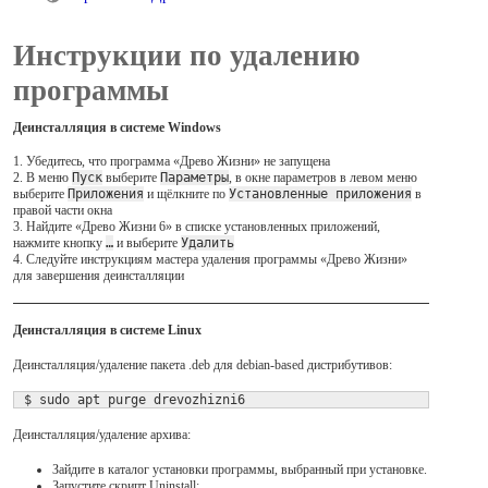
Инструкции по удалению
программы
Деинсталляция в системе Windows
1. Убедитесь, что программа «Древо Жизни» не запущена
2. В меню
Пуск
выберите
Параметры
, в окне параметров в левом меню
выберите
Приложения
и щёлкните по
Установленные приложения
в
правой части окна
3. Найдите «Древо Жизни 6» в списке установленных приложений,
нажмите кнопку
…
и выберите
Удалить
4. Следуйте инструкциям мастера удаления программы «Древо Жизни»
для завершения деинсталляции
Деинсталляция в системе Linux
Деинсталляция/удаление пакета .deb для debian-based дистрибутивов:
 $ sudo apt purge drevozhizni6
Деинсталляция/удаление архива:
Зайдите в каталог установки программы, выбранный при установке.
Запустите скрипт Uninstall: