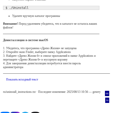
 $ ./Uninstall
Удалите вручную каталог программы
Внимание!
Перед удалением убедитесь, что в каталоге не осталось ваших
файлов!
Деинсталляция в системе macOS
1. Убедитесь, что программа «Древо Жизни» не запущена
2. Откройте окно Finder, выберите папку Applications
3. Найдите «Древо Жизни 6» в списке приложений в папке Applications и
перетащите «Древо Жизни 6» в мусорную корзину
4. Для завершения деинсталляции потребуется ввести пароль
администратора
Показать исходный текст
ru/uninstall_instructions.txt
· Последнее изменение: 2025/08/13 10:56 —
genery
en
ru