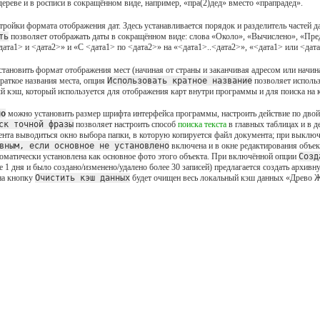
 дереве и в росписи в сокращённом виде, например, «пра(2)дед» вместо «прапрадед».
тройки формата отображения дат. Здесь устанавливается порядок и разделитель частей 
ть
позволяет отображать даты в сокращённом виде: слова «Около», «Вычислено», «Пред
ата1> и <дата2>» и «С <дата1> по <дата2>» на «<дата1>..<дата2>», «<дата1> или <дат
тановить формат отображения мест (начиная от страны и заканчивая адресом или начиная
раткое названия места, опция
Использовать кратное название
позволяет использ
й кэш, который используется для отображения карт внутри программы и для поиска на к
но
можно установить размер шрифта интерфейса программы, настроить действие по двой
ск точной фразы
позволяет настроить способ
поиска текста
в главных таблицах и в 
ента выводиться окно выбора папки, в которую копируется файл документа; при выключ
вным, если основное не установлено
включена и в окне редактирования объекта
томатически установлена как основное фото этого объекта. При включённой опции
Созд
 1 дня и было создано/изменено/удалено более 30 записей) предлагается создать архи
на кнопку
Очистить кэш данных
будет очищен весь локальный кэш данных «Древо Ж