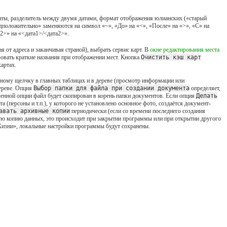
даты, разделитель между двумя датами, формат отображения юлианских («старый
положительно» заменяются на символ «~», «До» на «<», «После» на «>», «С» на
а2>» на «<дата1>/<дата2>».
 от адреса и заканчивая страной), выбрать сервис карт. В
окне редактирования места
овать краткие названия при отображении мест. Кнопка
Очистить кэш карт
артах.
ному щелчку в главных таблицах и в дереве (просмотр информации или
дереве. Опция
Выбор папки для файла при создании документа
определяет,
енной опции файл будет скопирован в корень папки документов. Если опция
Делать
 (персоны и т.п.), у которого не установлено основное фото, создаётся документ-
авать архивные копии
периодически (если со времени последнего создания
вную копию данных, это происходит при закрытии программы или при открытии другого
изни», локальные настройки программы будут сохранены.