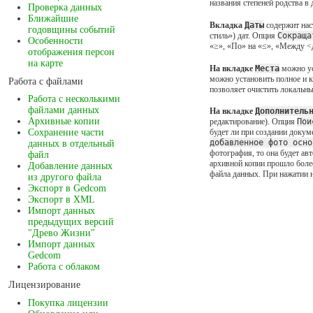
названия степеней родства в
Проверка данных
Ближайшие
Вкладка
Даты
содержит нас
годовщины событий
стиль») дат. Опция
Сокраща
Особенности
«≥», «По» на «≤», «Между <д
отображения персон
на карте
На вкладке
Места
можно ус
можно установить полное и к
Работа с файлами
позволяет очистить локальны
Работа с несколькими
файлами данных
На вкладке
Дополнитель
Архивные копии
редактирование). Опция
Пои
Сохранение части
будет ли при создании докум
добавленное фото осно
данных в отдельный
фотография, то она будет ав
файл
архивной копии прошло более
Добавление данных
файла данных. При нажатии 
из другого файла
Экспорт в Gedcom
Экспорт в XML
Импорт данных
предыдущих версий
"Древо Жизни"
Импорт данных
Gedcom
Работа с облаком
Лицензирование
Покупка лицензии