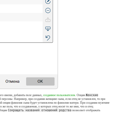
го имени, добавить поле данных,
созданное пользователем
. Опции
Женские
 персоны. Например, при создании женщине сына, если отец не установлен, то при
ой опции фамилия сына будет установлена по фамилии матери. При создании мужчине
 же пола, что и создаваемая, у которых отец носит то же имя, что и отец
 Опция
Сокращать названия отношений родства
позволяет отображать