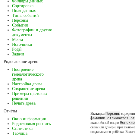
Фильтры данных
Сортировка
Поля данных
Типы событий
Персоны
События
Фотографии и другие
документы
Места
Источники
Роды́
Задачи
Родословное древо
Построение
генеалогического
древа
Настройка древа
Сохранение древа
Примеры цветовых
решений
Печать древа
Отчёты
Вкладка
Персоны
содержит
фамилии отличаются от
Окно информации
включённой опции
Женские
Родословная роспись
сына или дочери, при включ
Статистика
создаваемого ребёнка. Если 
Таблица